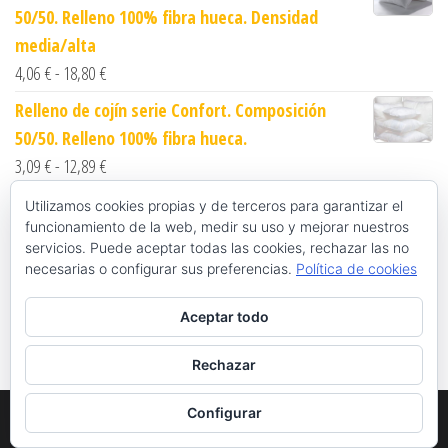
50/50. Relleno 100% fibra hueca. Densidad
media/alta
Rango de precios: desde 4,06 € hasta 18,80 €
4,06
€
-
18,80
€
Relleno de cojín serie Confort. Composición
50/50. Relleno 100% fibra hueca.
Rango de precios: desde 3,09 € hasta 12,89 €
3,09
€
-
12,89
€
Funda nórdica blanca con solapa. Serie QU.
Utilizamos cookies propias y de terceros para garantizar el
funcionamiento de la web, medir su uso y mejorar nuestros
Composición 50/50
servicios. Puede aceptar todas las cookies, rechazar las no
Rango de precios: desde 8,34 € hasta 13,26 €
8,34
€
-
13,26
€
necesarias o configurar sus preferencias.
Política de cookies
Funda nórdica blanca sin cerrar con pasamanos.
Aceptar todo
Serie OR. Composición 100% algodón
Rango de precios: desde 10,09 € hasta 21,64 €
10,09
€
-
21,64
€
Rechazar
Configurar
Funciona gracias a
WordPress
|
Tema:
Envo eCommerce