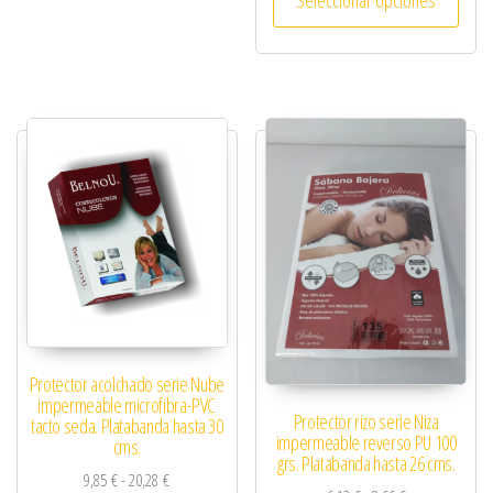
Seleccionar opciones
Protector acolchado serie Nube
impermeable microfibra-PVC
Protector rizo serie Niza
tacto seda. Platabanda hasta 30
impermeable reverso PU 100
cms.
grs. Platabanda hasta 26 cms.
Rango de precios: desde 9,85 € hasta 20,28 €
9,85
€
-
20,28
€