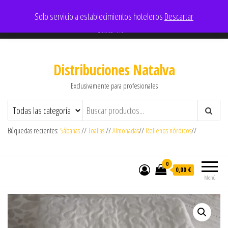
637909180- 605152965
Solo servicio a establecimientos hoteleros
Descartar
comercial@aldisl.com
Sevilla-41011
Distribuciones Natalva
Exclusivamente para profesionales
Búquedas recientes:
Sábanas
//
Toallas
//
Almohadas
//
Rellenos nórdicos
//
0
0,00 €
Menú