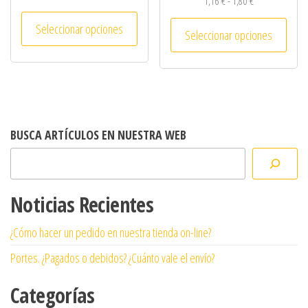
Rango de precio
1,16
€
-
1,80
€
Este producto tiene múltiples variantes. 
Este 
Seleccionar opciones
Seleccionar opciones
BUSCA ARTÍCULOS EN NUESTRA WEB
Noticias Recientes
¿Cómo hacer un pedido en nuestra tienda on-line?
Portes. ¿Pagados o debidos? ¿Cuánto vale el envío?
Categorías