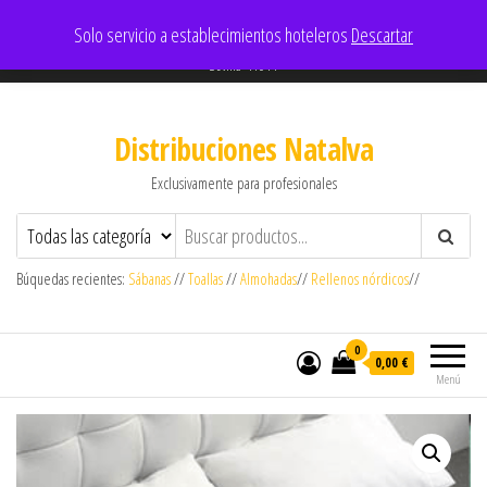
637909180- 605152965
Solo servicio a establecimientos hoteleros
Descartar
comercial@aldisl.com
Sevilla-41011
Distribuciones Natalva
Exclusivamente para profesionales
Búquedas recientes:
Sábanas
//
Toallas
//
Almohadas
//
Rellenos nórdicos
//
0
0,00 €
Menú