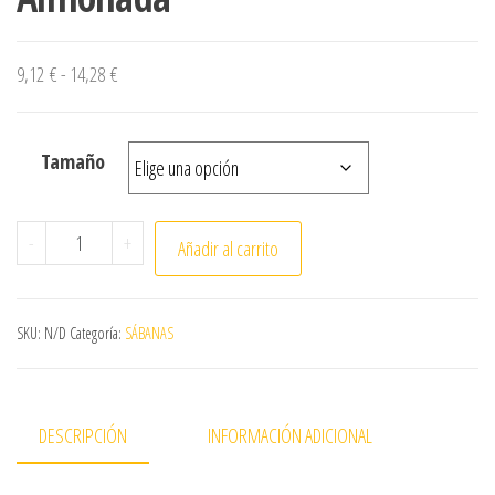
Rango de precios: desde 9,12 € hasta 14,28 €
9,12
€
-
14,28
€
Tamaño
Juego de 3 piezas serie QU 50/50 blanca. Largo de sába
-
+
Añadir al carrito
SKU:
N/D
Categoría:
SÁBANAS
DESCRIPCIÓN
INFORMACIÓN ADICIONAL