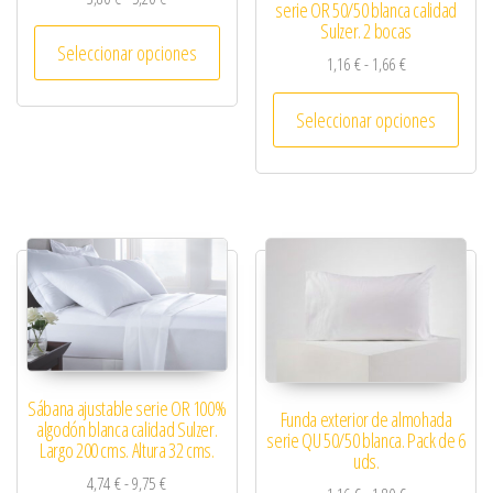
serie OR 50/50 blanca calidad
Sulzer. 2 bocas
Este producto tiene múltiples variantes. 
Seleccionar opciones
Rango de precio
1,16
€
-
1,66
€
Este 
Seleccionar opciones
Sábana ajustable serie OR 100%
Funda exterior de almohada
algodón blanca calidad Sulzer.
serie QU 50/50 blanca. Pack de 6
Largo 200 cms. Altura 32 cms.
uds.
Rango de precios: desde 4,74 € hasta 9,75 €
4,74
€
-
9,75
€