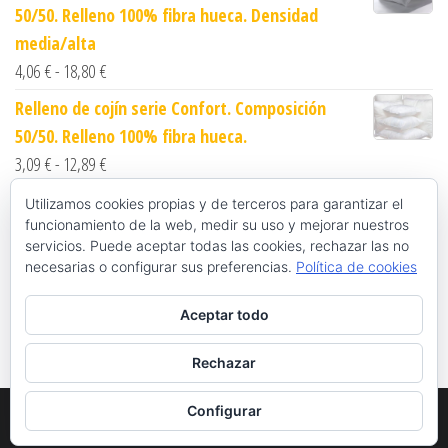
50/50. Relleno 100% fibra hueca. Densidad
media/alta
Rango de precios: desde 4,06 € hasta 18,80 €
4,06
€
-
18,80
€
Relleno de cojín serie Confort. Composición
50/50. Relleno 100% fibra hueca.
Rango de precios: desde 3,09 € hasta 12,89 €
3,09
€
-
12,89
€
Funda nórdica blanca con solapa. Serie QU.
Utilizamos cookies propias y de terceros para garantizar el
funcionamiento de la web, medir su uso y mejorar nuestros
Composición 50/50
servicios. Puede aceptar todas las cookies, rechazar las no
Rango de precios: desde 8,34 € hasta 13,26 €
8,34
€
-
13,26
€
necesarias o configurar sus preferencias.
Política de cookies
Funda nórdica blanca sin cerrar con pasamanos.
Aceptar todo
Serie OR. Composición 100% algodón
Rango de precios: desde 10,09 € hasta 21,64 €
10,09
€
-
21,64
€
Rechazar
Configurar
Funciona gracias a
WordPress
|
Tema:
Envo eCommerce