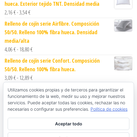
hueca. Exterior tejido TNT. Densidad media
Rango de precios: desde 2,16 € hasta 3,54 €
2,16
€
-
3,54
€
Relleno de cojín serie Airfibre. Composición
50/50. Relleno 100% fibra hueca. Densidad
media/alta
Rango de precios: desde 4,06 € hasta 18,80 €
4,06
€
-
18,80
€
Relleno de cojín serie Confort. Composición
50/50. Relleno 100% fibra hueca.
Rango de precios: desde 3,09 € hasta 12,89 €
3,09
€
-
12,89
€
Funda nórdica blanca con solapa. Serie QU.
Utilizamos cookies propias y de terceros para garantizar el
funcionamiento de la web, medir su uso y mejorar nuestros
Composición 50/50
servicios. Puede aceptar todas las cookies, rechazar las no
Rango de precios: desde 8,34 € hasta 13,26 €
8,34
€
-
13,26
€
necesarias o configurar sus preferencias.
Política de cookies
Funda nórdica blanca sin cerrar con pasamanos.
Aceptar todo
Serie OR. Composición 100% algodón
Rango de precios: desde 10,09 € hasta 21,64 €
10,09
€
-
21,64
€