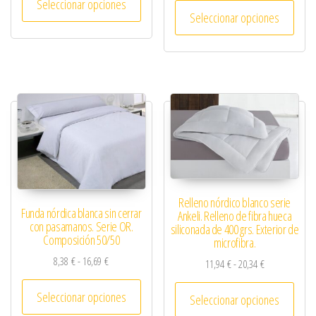
Seleccionar opciones
Este 
Seleccionar opciones
Relleno nórdico blanco serie
Funda nórdica blanca sin cerrar
Ankeli. Relleno de fibra hueca
con pasamanos. Serie OR.
siliconada de 400 grs. Exterior de
Composición 50/50
microfibra.
Rango de precios: desde 8,38 € hasta 16,69 €
8,38
€
-
16,69
€
Rango de preci
11,94
€
-
20,34
€
Este producto tiene múltiples variantes. 
Este 
Seleccionar opciones
Seleccionar opciones