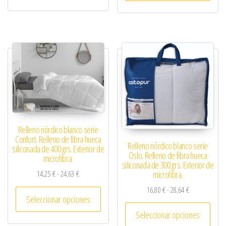
Relleno nórdico blanco serie
Confort. Relleno de fibra hueca
Relleno nórdico blanco serie
siliconada de 400 grs. Exterior de
Oslo. Relleno de fibra hueca
microfibra.
siliconada de 300 grs. Exterior de
Rango de precios: desde 14,25 € hasta 24,63 €
microfibra.
14,25
€
-
24,63
€
Rango de preci
Este producto tiene múltiples variantes. 
16,80
€
-
28,64
€
Seleccionar opciones
Este 
Seleccionar opciones