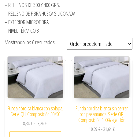
– RELLENOS DE 300 Y 400 GRS.
– RELLENO DE FIBRA HUECA SILICONADA
– EXTERIOR MICROFIBRA
– NIVEL TÉRMICO 3
Mostrando los 6 resultados
Funda nórdica blanca con solapa.
Funda nórdica blanca sin cerrar
Serie QU. Composición 50/50
con pasamanos. Serie OR.
Composición 100% algodón
Rango de precios: desde 8,34 € hasta 13,26 €
8,34
€
-
13,26
€
Rango de preci
10,09
€
-
21,64
€
Este producto tiene múltiples variantes. 