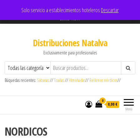
637909180- 605152965
Solo servicio a establecimientos hoteleros
Descartar
comercial@aldisl.com
Sevilla-41011
Distribuciones Natalva
Exclusivamente para profesionales
Búquedas recientes:
Sábanas
//
Toallas
//
Almohadas
//
Rellenos nórdicos
//
0
0,00 €
Menú
NORDICOS